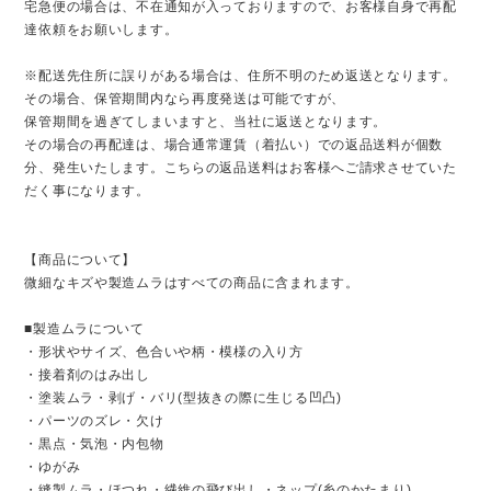
宅急便の場合は、不在通知が入っておりますので、お客様自身で再配
達依頼をお願いします。
※配送先住所に誤りがある場合は、住所不明のため返送となります。
その場合、保管期間内なら再度発送は可能ですが、
保管期間を過ぎてしまいますと、当社に返送となります。
その場合の再配達は、場合通常運賃（着払い）での返品送料が個数
分、発生いたします。こちらの返品送料はお客様へご請求させていた
だく事になります。
【商品について】
微細なキズや製造ムラはすべての商品に含まれます。
■製造ムラについて
・形状やサイズ、色合いや柄・模様の入り方
・接着剤のはみ出し
・塗装ムラ・剥げ・バリ(型抜きの際に生じる凹凸)
・パーツのズレ・欠け
・黒点・気泡・内包物
・ゆがみ
・縫製ムラ・ほつれ・繊維の飛び出し・ネップ(糸のかたまり)