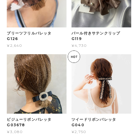
プリーツフリルバレッタ
パール付きサテンクリップ
G126
G119
¥2,640
¥4,730
ビジューリボンバレッタ
ツイードリボンバレッタ
G03678
G040
¥3,080
¥2,750