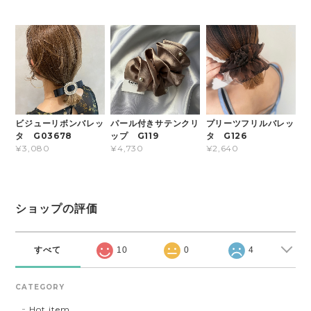
ビジューリボンバレッ
パール付きサテンクリ
プリーツフリルバレッ
タ G03678
ップ G119
タ G126
¥3,080
¥4,730
¥2,640
ショップの評価
すべて
10
0
4
CATEGORY
Hot item