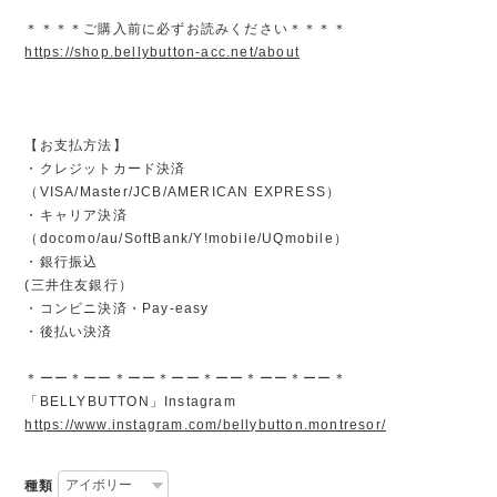
＊＊＊＊ご購入前に必ずお読みください＊＊＊＊
https://shop.bellybutton-acc.net/about
【お支払方法】
・クレジットカード決済
（VISA/Master/JCB/AMERICAN EXPRESS）
・キャリア決済
（docomo/au/SoftBank/Y!mobile/UQmobile）
・銀行振込
(三井住友銀行）
・コンビニ決済・Pay-easy
・後払い決済
＊ーー＊ーー＊ーー＊ーー＊ーー＊ーー＊ーー＊
「BELLYBUTTON」Instagram
https://www.instagram.com/bellybutton.montresor/
種類