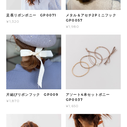
足長リボンポニー GP0071
メタル＆アセチ2Pミニフック
GP0057
¥1,320
¥1,980
片結びリボンフック GP009
アソート4本セットポニー
GP0037
¥1,870
¥1,650