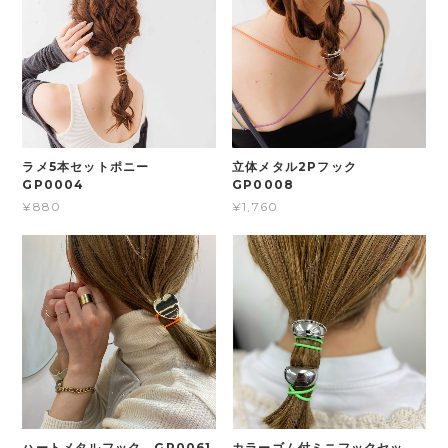
ラメ5本セットポニー
立体メタル2Pフック
GP0004
GP0008
¥880
¥1,760
ハートメタルフック GP0061
カラーゴム付ミニフックセッ