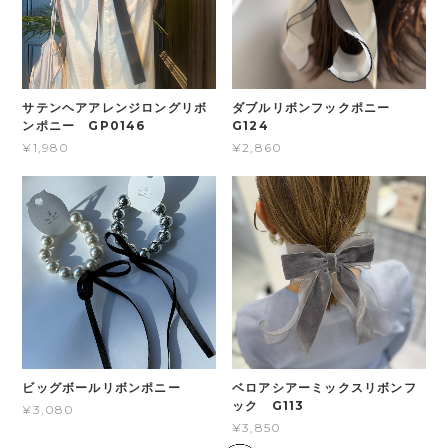
サテンヘアアレンジロングリボ
ダブルリボンフックポニー
ンポニー GP0146
G124
¥1,980
¥2,860
ビッグボールリボンポニー
ベロアシアーミックスリボンフ
ック G113
¥3,080
¥3,850