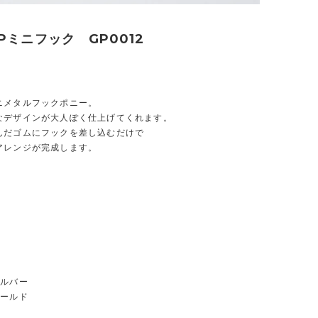
Pミニフック GP0012
ニメタルフックポニー。
なデザインが大人ぽく仕上げてくれます。
んだゴムにフックを差し込むだけで
アレンジが完成します。
ｍ
シルバー
ゴールド