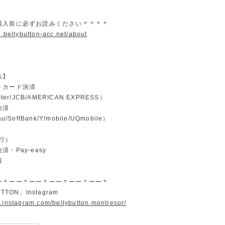
購入前に必ずお読みください＊＊＊＊
p.bellybutton-acc.net/about
法】
トカード決済
ster/JCB/AMERICAN EXPRESS）
決済
u/SoftBank/Y!mobile/UQmobile）
行）
・Pay-easy
済
ー＊ーー＊ーー＊ーー＊ーー＊ーー＊
TTON」Instagram
w.instagram.com/bellybutton.montresor/