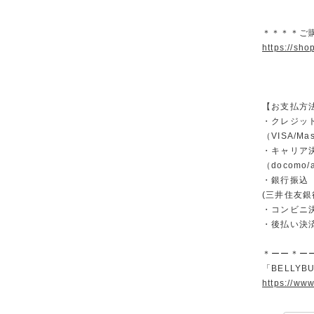
＊＊＊＊ご
https://sho
【お支払方
・クレジッ
（VISA/Ma
・キャリア
（docomo/a
・銀行振込
(三井住友銀
・コンビニ決済
・後払い決
＊ーー＊ー
「BELLYBU
https://ww