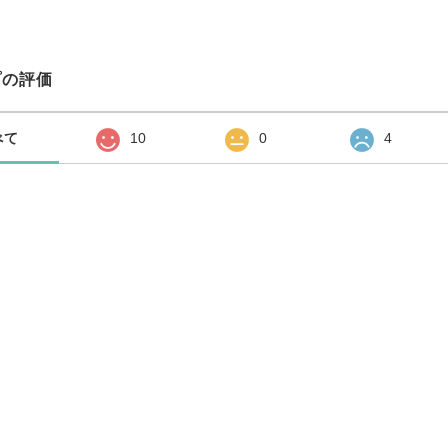
プの評価
べて
10
0
4