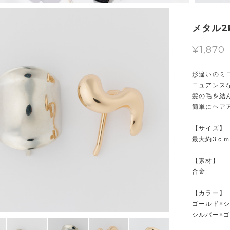
メタル2
¥1,870
形違いのミ
ニュアンス
髪の毛を結
簡単にヘア
【サイズ】
最大約3ｃ
【素材】
合金
【カラー】
ゴールド×
シルバー×