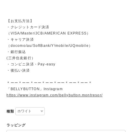
【お支払方法】
・クレジットカード決済
（VISA/Master/JCB/AMERICAN EXPRESS）
・キャリア決済
（docomo/au/SoftBank/Y!mobile/UQmobile）
・銀行振込
(三井住友銀行）
・コンビニ決済・Pay-easy
・後払い決済
＊ーー＊ーー＊ーー＊ーー＊ーー＊ーー＊ーー＊
「BELLYBUTTON」Instagram
https://www.instagram.com/bellybutton.montresor/
種類
ラッピング