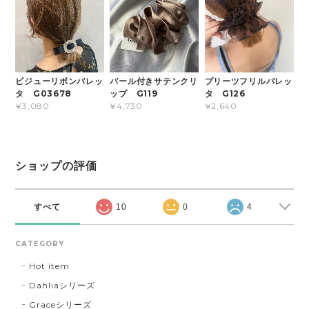
ビジューリボンバレッ
パール付きサテンクリ
プリーツフリルバレッ
タ G03678
ップ G119
タ G126
¥3,080
¥4,730
¥2,640
ショップの評価
すべて
10
0
4
CATEGORY
Hot item
Dahliaシリーズ
Graceシリーズ