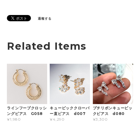
通報する
Related Items
ラインフープクロッシ
キュービッククローバ
プチリボンキュービッ
ングピアス G058
ー直ピアス d007
クピアス d080
¥1,980
¥4,290
¥3,300