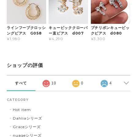
ラインフープクロッシ
キュービッククローバ
プチリボンキュービッ
ングピアス G058
ー直ピアス d007
クピアス d080
¥1,980
¥4,290
¥3,300
ショップの評価
すべて
10
0
4
CATEGORY
Hot item
Dahliaシリーズ
Graceシリーズ
nuageシリーズ