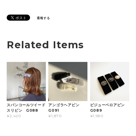
通報する
Related Items
スパンコールツイード
アンゴラヘアピン
ビジューベロアピン
スリピン G088
G091
G089
¥2,420
¥1,870
¥1,980