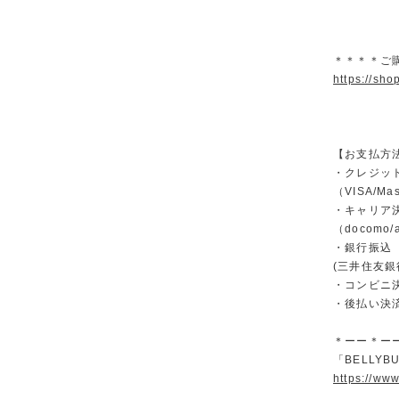
＊＊＊＊ご
https://sho
【お支払方
・クレジッ
（VISA/Ma
・キャリア
（docomo/a
・銀行振込
(三井住友銀
・コンビニ決済
・後払い決
＊ーー＊ー
「BELLYBU
https://ww