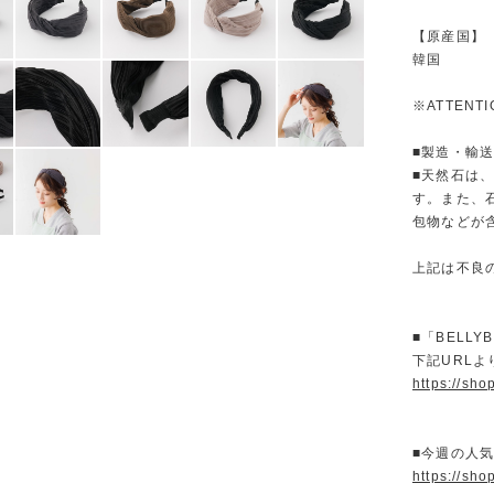
【原産国】
韓国
※ATTENT
■製造・輸
■天然石は
す。また、
包物などが
上記は不良
■「BELL
下記URL
https://sho
■今週の人
https://sho