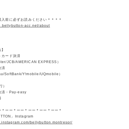
購入前に必ずお読みください＊＊＊＊
p.bellybutton-acc.net/about
法】
トカード決済
ster/JCB/AMERICAN EXPRESS）
決済
u/SoftBank/Y!mobile/UQmobile）
行）
・Pay-easy
済
ー＊ーー＊ーー＊ーー＊ーー＊ーー＊
TTON」Instagram
w.instagram.com/bellybutton.montresor/