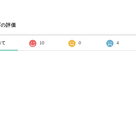
プの評価
べて
10
0
4