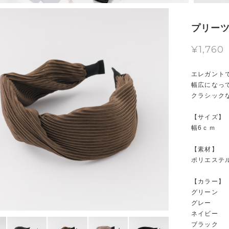
プリーツ
¥1,760
エレガント
幅広になっ
クラシック
【サイズ】
幅6ｃｍ
【素材】
ポリエステ
【カラー】
グリーン
グレー
ネイビー
ブラック