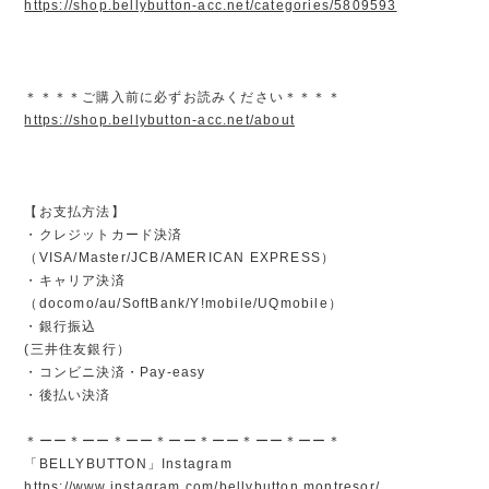
https://shop.bellybutton-acc.net/categories/5809593
＊＊＊＊ご購入前に必ずお読みください＊＊＊＊
https://shop.bellybutton-acc.net/about
【お支払方法】
・クレジットカード決済
（VISA/Master/JCB/AMERICAN EXPRESS）
・キャリア決済
（docomo/au/SoftBank/Y!mobile/UQmobile）
・銀行振込
(三井住友銀行）
・コンビニ決済・Pay-easy
・後払い決済
＊ーー＊ーー＊ーー＊ーー＊ーー＊ーー＊ーー＊
「BELLYBUTTON」Instagram
https://www.instagram.com/bellybutton.montresor/