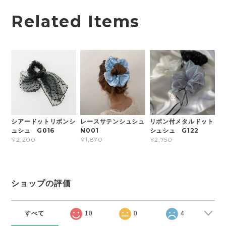
Related Items
シアードットリボンシ
レースサテンシュシュ
リボン付メタルドット
ュシュ G016
N001
シュシュ G122
¥2,200
¥1,870
¥2,750
ショップの評価
すべて
10
0
4