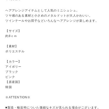
ヘアアレンジアイテムとして人気のミニシュシュ。
ツヤ感のある素材と小さめのメタルドットが大人かわいい。
ツインテールやお団子などいろんなヘアアレンジが楽しめます。
【サイズ】
約8ｃｍ
【素材】
ポリエステル
【カラー】
アイボリー
ブラック
ピンク
【原産国】
韓国
※ATTENTION※
■製造・輸送時についた微細なキズが見られる場合がございます。