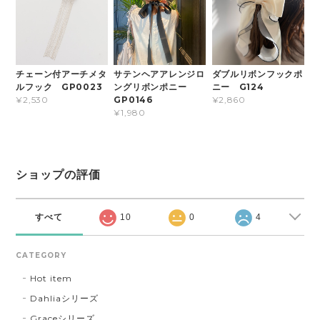
チェーン付アーチメタ
サテンヘアアレンジロ
ダブルリボンフックポ
ルフック GP0023
ングリボンポニー
ニー G124
GP0146
¥2,530
¥2,860
¥1,980
ショップの評価
すべて
10
0
4
CATEGORY
Hot item
Dahliaシリーズ
Graceシリーズ