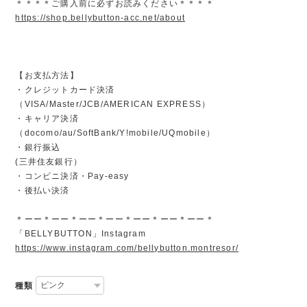
＊＊＊＊ご購入前に必ずお読みください＊＊＊＊
https://shop.bellybutton-acc.net/about
【お支払方法】
・クレジットカード決済
（VISA/Master/JCB/AMERICAN EXPRESS）
・キャリア決済
（docomo/au/SoftBank/Y!mobile/UQmobile）
・銀行振込
(三井住友銀行）
・コンビニ決済・Pay-easy
・後払い決済
＊ーー＊ーー＊ーー＊ーー＊ーー＊ーー＊ーー＊
「BELLYBUTTON」Instagram
https://www.instagram.com/bellybutton.montresor/
種類