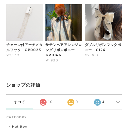
チェーン付アーチメタ
サテンヘアアレンジロ
ダブルリボンフックポ
ルフック GP0023
ングリボンポニー
ニー G124
GP0146
¥2,530
¥2,860
¥1,980
ショップの評価
すべて
10
0
4
CATEGORY
Hot item