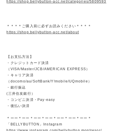
https://shop.bellybutton-acc.net/categories/5809593
＊＊＊＊ご購入前に必ずお読みください＊＊＊＊
https://shop.bellybutton-acc.net/about
【お支払方法】
・クレジットカード決済
（VISA/Master/JCB/AMERICAN EXPRESS）
・キャリア決済
（docomo/au/SoftBank/Y!mobile/UQmobile）
・銀行振込
(三井住友銀行）
・コンビニ決済・Pay-easy
・後払い決済
＊ーー＊ーー＊ーー＊ーー＊ーー＊ーー＊ーー＊
「BELLYBUTTON」Instagram
https://www.instagram.com/bellybutton.montresor/