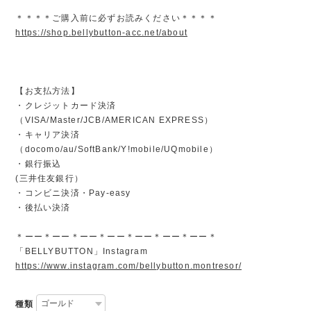
＊＊＊＊ご購入前に必ずお読みください＊＊＊＊
https://shop.bellybutton-acc.net/about
【お支払方法】
・クレジットカード決済
（VISA/Master/JCB/AMERICAN EXPRESS）
・キャリア決済
（docomo/au/SoftBank/Y!mobile/UQmobile）
・銀行振込
(三井住友銀行）
・コンビニ決済・Pay-easy
・後払い決済
＊ーー＊ーー＊ーー＊ーー＊ーー＊ーー＊ーー＊
「BELLYBUTTON」Instagram
https://www.instagram.com/bellybutton.montresor/
種類