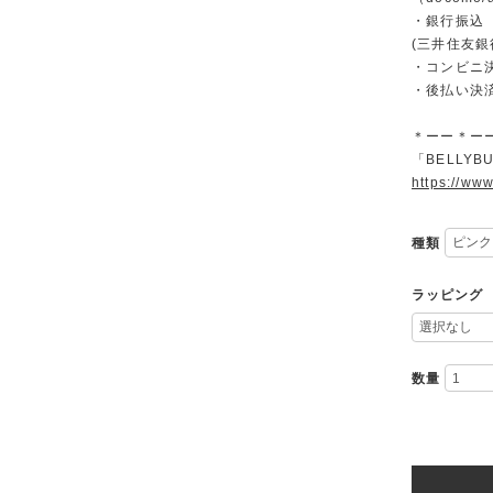
・銀行振込
(三井住友銀
・コンビニ決済
・後払い決
＊ーー＊ー
「BELLYBU
https://ww
種類
ラッピング
数量