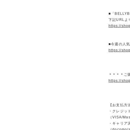
■「BELL
下記URL
https://sho
■今週の人
https://sho
＊＊＊＊ご
https://sho
【お支払方
・クレジッ
（VISA/Ma
・キャリア
（docomo/a