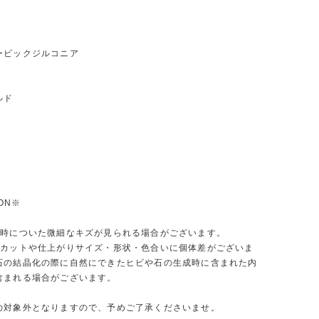
ービックジルコニア
ルド
ION※
送時についた微細なキズが見られる場合がございます。
、カットや仕上がりサイズ・形状・色合いに個体差がございま
石の結晶化の際に自然にできたヒビや石の生成時に含まれた内
含まれる場合がございます。
の対象外となりますので、予めご了承くださいませ。