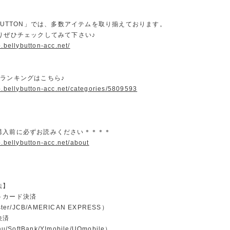
YBUTTON」では、多数アイテムを取り揃えております。
よりぜひチェックしてみて下さい♪
p.bellybutton-acc.net/
気ランキングはこちら♪
p.bellybutton-acc.net/categories/5809593
購入前に必ずお読みください＊＊＊＊
p.bellybutton-acc.net/about
法】
トカード決済
ster/JCB/AMERICAN EXPRESS）
決済
u/SoftBank/Y!mobile/UQmobile）