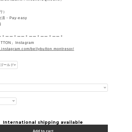
行）
・Pay-easy
済
ー＊ーー＊ーー＊ーー＊ーー＊ーー＊
TTON」Instagram
w.instagram.com/bellybutton.montresor/
International shipping available
Add to cart