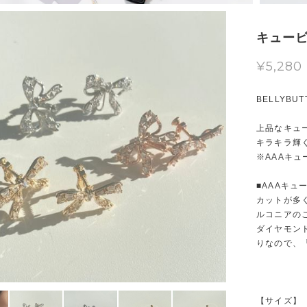
キュービ
¥5,280
BELLYBU
上品なキュ
キラキラ輝
※AAAキ
■AAAキュ
カットが多
ルコニアの
ダイヤモン
りなので、
【サイズ】