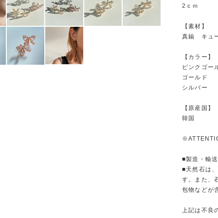
2ｃｍ
【素材】
真鍮 キュ
【カラー】
ピンクゴー
ゴールド
シルバー
【原産国】
韓国
※ATTENT
■製造・輸
■天然石は
す。また、
包物などが
上記は不良